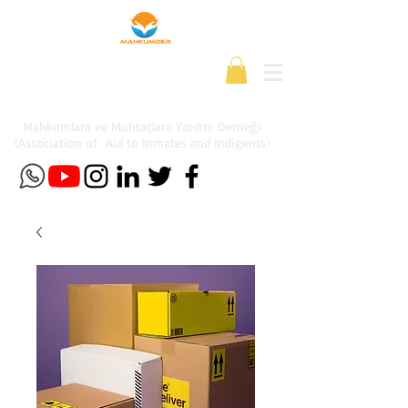
Mahkumlara ve Muhtaçlara Yardım Derneği
(Association of Aid to Inmates and Indigents)