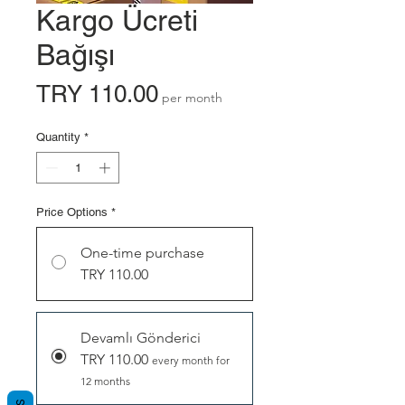
Kargo Ücreti
Bağışı
Price
TRY 110.00
per month
Quantity
*
Price Options
*
One-time purchase
TRY 110.00
Devamlı Gönderici
TRY 110.00
every month for
12 months