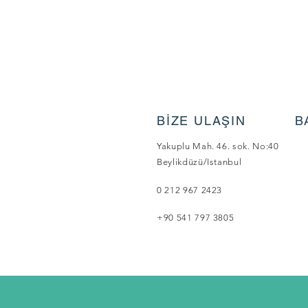
BİZE ULAŞIN
B
Yakuplu Mah. 46. sok. No:40
Beylikdüzü/Istanbul
0 212 967 2423
+90 541 797 3805