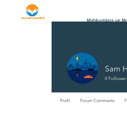
Ana Sayfa
Bağış
Mahkumlara ve Mu
Sam Hi
0
Follower
Profil
Forum Comments
F