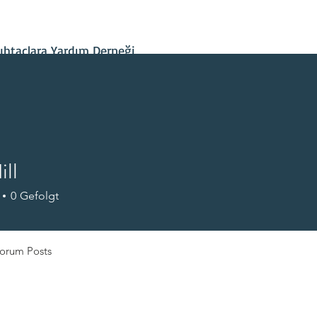
İletişim
Projelerimiz
Hesap Bilgileri
Son Gelişmeler
htaçlara Yardım Derneği
ll
0
Gefolgt
orum Posts