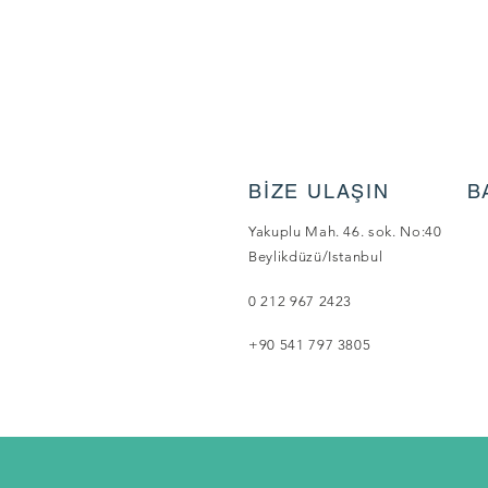
BİZE ULAŞIN
B
Yakuplu Mah. 46. sok. No:40
Beylikdüzü/Istanbul
0 212 967 2423
+90 541 797 3805