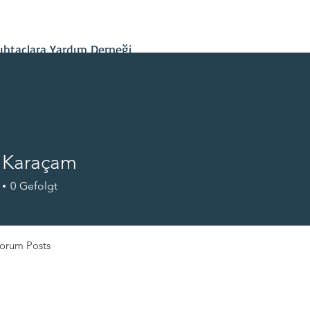
İletişim
Projelerimiz
Hesap Bilgileri
Son Gelişmeler
htaçlara Yardım Derneği
 Karaçam
0
Gefolgt
+
4
orum Posts