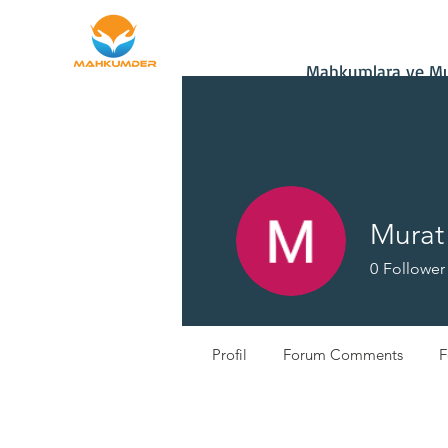
Ana Sayfa
Bağış
Mahkumlara ve Mu
Murat
0
Follower
Yeni Üye
Profil
Forum Comments
F