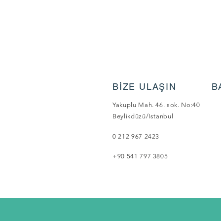
BİZE ULAŞIN
B
Yakuplu Mah. 46. sok. No:40
Beylikdüzü/Istanbul
0 212 967 2423
+90 541 797 3805