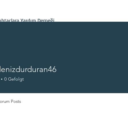
İletişim
Projelerimiz
Hesap Bilgileri
Son Gelişmeler
htaçlara Yardım Derneği
enizdurduran46
zdurduran46
0
Gefolgt
orum Posts