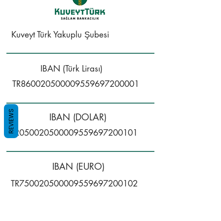
Kuveyt Türk Yakuplu Şubesi
IBAN (Türk Lirası)
TR860020500009559697200001
REVIEWS
IBAN (DOLAR)
TR050020500009559697200101
IBAN (EURO)
TR750020500009559697200102