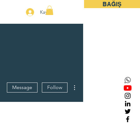
BAĞIŞ
More
Kayıt
More actions
Message
Follow